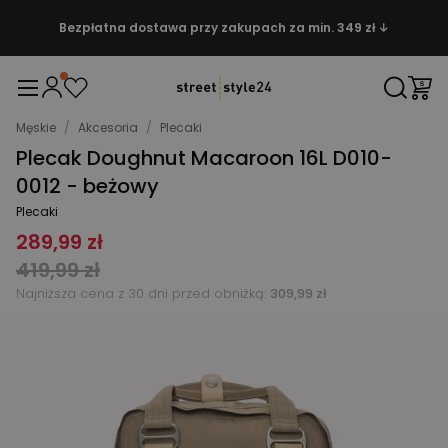
Bezpłatna dostawa przy zakupach za min. 349 zł ↓
Męskie
/
Akcesoria
/
Plecaki
Plecak Doughnut Macaroon 16L D010-
0012 - beżowy
Plecaki
289,99 zł
419,99 zł
Najniższa cena z 30 dni przed obniżką:
309,99 zł