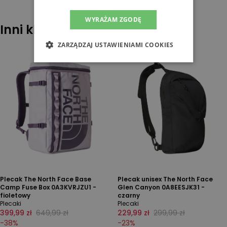
WYRAŻAM ZGODĘ
Inni klienci sprawdzali również
ZARZĄDZAJ USTAWIENIAMI COOKIES
Plecak The North Face Base
Plecak unisex The North Face
Camp Fuse Box 0A3KVRJZU1 -
Glen Canyon 0A8EESJK31 -
fioletowy
czarny
Plecaki
Plecaki
399,99 zł
649,99 zł
229,99 zł
299,99 zł
-
38
%
-
23
%