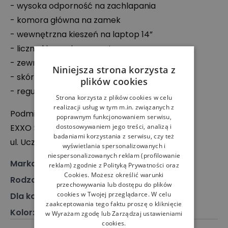
- wysoka odporność na zachlapania
- komora główna na zamek
- wewnętrzna kieszeń na laptop 14”
- liczne kieszenie wewnętrzne
- zewnętrzna kieszeń zapinana na napy
Niniejsza strona korzysta z
- skórzane detale
plików cookies
- regulowane paski
Strona korzysta z plików cookies w celu
realizacji usług w tym m.in. związanych z
Podmiot odpowiedzialny:
poprawnym funkcjonowaniem serwisu,
EXXO
Sp. z o.o.
dostosowywaniem jego treści, analizą i
badaniami korzystania z serwisu, czy też
ul. Uczniowska 33, 80-530 Gdańsk, Polska
wyświetlania spersonalizowanych i
niespersonalizowanych reklam (profilowanie
Marka
:
Doughnut
reklam) zgodnie z
Polityką Prywatności
oraz
Cookies
. Możesz określić warunki
Rodzaj
:
Akcesoria, Plecak
przechowywania lub dostępu do plików
cookies w Twojej przeglądarce. W celu
Dla kogo
:
Dla każdego
zaakceptowania tego faktu proszę o kliknięcie
Kolor
:
Beżowy
w Wyrażam zgodę lub Zarządzaj ustawieniami
cookies.