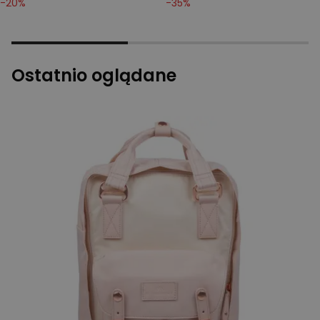
-
20
%
-
35
%
Ostatnio oglądane