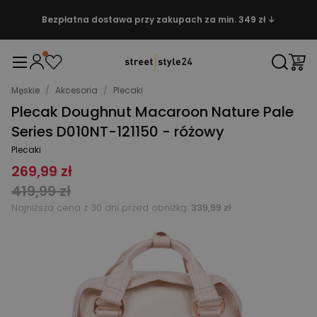
Bezpłatna dostawa przy zakupach za min. 349 zł ↓
Męskie
/
Akcesoria
/
Plecaki
Plecak Doughnut Macaroon Nature Pale
Series D010NT-121150 - różowy
Plecaki
269,99 zł
419,99 zł
Najniższa cena z 30 dni przed obniżką:
339,99 zł