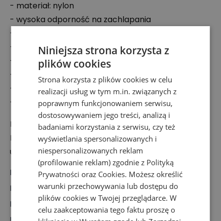
- materiał: nylon
- wysoka odporność na zachlapania
- komora główna na zamek
- wewnętrzna kieszeń na laptop 13”
Niniejsza strona korzysta z
- liczne kieszenie wewnętrzne
plików cookies
- zewnętrzna kieszeń zapinana na napy
Strona korzysta z plików cookies w celu
- skórzane detale
realizacji usług w tym m.in. związanych z
- regulowane paski
poprawnym funkcjonowaniem serwisu,
dostosowywaniem jego treści, analizą i
Podmiot odpowiedzialny:
badaniami korzystania z serwisu, czy też
EXXO
Sp. z o.o.
wyświetlania spersonalizowanych i
niespersonalizowanych reklam
ul. Uczniowska 33, 80-530 Gdańsk, Polska
(profilowanie reklam) zgodnie z
Polityką
Marka
:
Doughnut
Prywatności
oraz
Cookies
. Możesz określić
warunki przechowywania lub dostępu do
Rodzaj
:
Akcesoria, Plecak
plików cookies w Twojej przeglądarce. W
Dla kogo
:
Dla każdego
celu zaakceptowania tego faktu proszę o
Kolor
:
Różowy