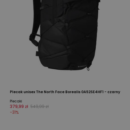
Plecak unisex The North Face Borealis 0A52SE4HF1 - czarny
Plecaki
379,99 zł
549,99 zł
-
31
%