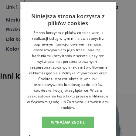
Link 1, Posthofbrug 2-4, 2600 Antwerpen, Belgia
Niniejsza strona korzysta z
Marka
:
The North Face
plików cookies
Rodzaj
:
Akcesoria, Plecak
Strona korzysta z plików cookies w celu
realizacji usług w tym m.in. związanych z
Dla kogo
:
Dla każdego
poprawnym funkcjonowaniem serwisu,
Kolor
:
Czarny
dostosowywaniem jego treści, analizą i
badaniami korzystania z serwisu, czy też
wyświetlania spersonalizowanych i
niespersonalizowanych reklam (profilowanie
reklam) zgodnie z
Polityką Prywatności
oraz
Inni klienci sprawdzali również
Cookies
. Możesz określić warunki
przechowywania lub dostępu do plików
cookies w Twojej przeglądarce. W celu
zaakceptowania tego faktu proszę o kliknięcie
w Wyrażam zgodę lub Zarządzaj ustawieniami
cookies.
WYRAŻAM ZGODĘ