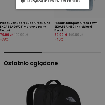
ZARZĄDZAJ USTAWIENIAMI COOKIES
Plecak JanSport SuperBreak One
Plecak JanSport Cross Town
EK0A5BAGW231 - biało-czarny
EK0A5BAIN571 - niebieski
Plecaki
Plecaki
79,99 zł
129,99 zł
89,99 zł
149,99 zł
-
38
%
-
40
%
Ostatnio oglądane