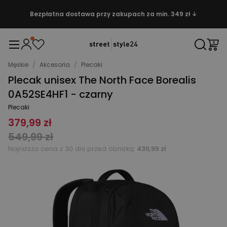
Bezpłatna dostawa przy zakupach za min. 349 zł ↓
Męskie
/
Akcesoria
/
Plecaki
Plecak unisex The North Face Borealis
0A52SE4HF1 - czarny
Plecaki
379,99 zł
549,99 zł
Najniższa cena z 30 dni przed obniżką:
439,99 zł