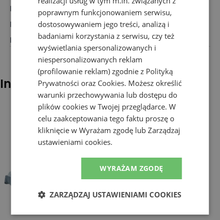
realizacji usług w tym m.in. związanych z
Rodzaj
:
Akcesoria, Saszetka
poprawnym funkcjonowaniem serwisu,
Dla kogo
:
Dla niego, Dla niej
dostosowywaniem jego treści, analizą i
badaniami korzystania z serwisu, czy też
Kolor
:
Czarny
wyświetlania spersonalizowanych i
niespersonalizowanych reklam
(profilowanie reklam) zgodnie z
Polityką
Inni klienci sprawdzali również
Prywatności
oraz
Cookies
. Możesz określić
warunki przechowywania lub dostępu do
plików cookies w Twojej przeglądarce. W
celu zaakceptowania tego faktu proszę o
kliknięcie w Wyrażam zgodę lub Zarządzaj
ustawieniami cookies.
WYRAŻAM ZGODĘ
ZARZĄDZAJ USTAWIENIAMI COOKIES