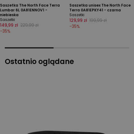
Saszetka The North Face Terra
Saszetka unisex The North Face
Lumbar 6L 0A81ENNOV1 -
Terra 0A81EPKY41 - czarna
niebieska
Saszetki
Saszetki
129,99 zł
199,99 zł
149,99 zł
229,99 zł
-
35
%
-
35
%
Ostatnio oglądane