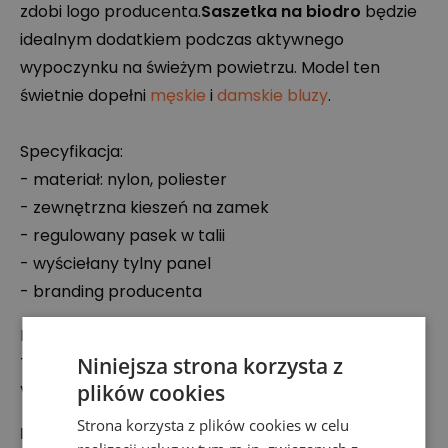
zdobi logo producenta.
Saszetka na biodro
będzie
idealnym dodatkiem podczas aktywnego
wypoczynku na świeżym powietrzu. Model ten
świetnie dopełni
męskie
i
damskie bluzy
.
Specyfikacja:
- materiał: nylon, poliester
- zewnętrzna kieszeń na zamek
- regulowany pasek w talii
- wyściełany tylny panel
- branding producenta
Podmiot odpowiedzialny:
The North Face Corp.
Niniejsza strona korzysta z
plików cookies
Via Laveggio 5, 6855, Stabio, Szwajcaria
Strona korzysta z plików cookies w celu
Marka
:
The North Face