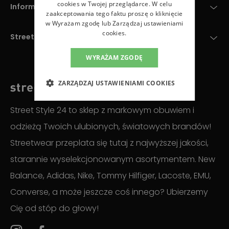
cookies w Twojej przeglądarce. W celu
Informacje
zaakceptowania tego faktu proszę o kliknięcie
w Wyrażam zgodę lub Zarządzaj ustawieniami
cookies.
StreetStyle24
WYRAŻAM ZGODĘ
ZARZĄDZAJ USTAWIENIAMI COOKIES
Street Style 24 to sklep z markowym obuwiem i
odzieżą Twoich ulubionych, światowych brandów!
Streetwear przeplata się tutaj z najwyższej jakości,
starannie wyselekcjonowanym asortymentem. New
Balance, Adidas, Nike, Tommy Hilfiger, Lacoste, EMU,
Converse, a może jeszcze coś innego? Ubierzemy
Cię od stóp do głowy!