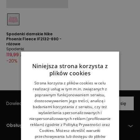
Spodenki damskie Nike
Phoenix Fleece IF2132-690 -
różowe
Spodenki
119,99 zł
149,99 zł
-
20
%
Niniejsza strona korzysta z
plików cookies
Strona korzysta z plików cookies w celu
realizacji usług w tym m.in. związanych z
poprawnym funkcjonowaniem serwisu,
dostosowywaniem jego treści, analizą i
Dowiedz się o nowościach jako pierwszy
Zapisz się
badaniami korzystania z serwisu, czy też
wyświetlania spersonalizowanych i
niespersonalizowanych reklam (profilowanie
reklam) zgodnie z
Polityką Prywatności
oraz
Obsługa klienta
Cookies
. Możesz określić warunki
przechowywania lub dostępu do plików