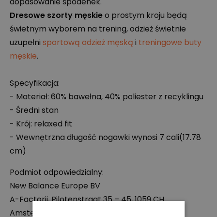
dopasowanie spodenek.
Dresowe szorty męskie
o prostym kroju będą
świetnym wyborem na trening, odzież świetnie
uzupełni
sportową odzież męską
i
treningowe buty
męskie
.
Specyfikacja:
- Materiał: 60% bawełna, 40% poliester z recyklingu
- Średni stan
- Krój: relaxed fit
- Wewnętrzna długość nogawki wynosi 7 cali(17.78
cm)
Podmiot odpowiedzialny:
New Balance Europe BV
A-Factorij, Pilotenstraat 35 – 45, 1059 CH
Amsterdam, Holandia