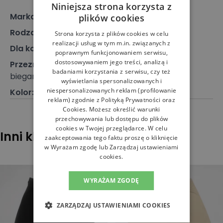
Niniejsza strona korzysta z
Marka
:
New Balance
plików cookies
Rodzaj
:
Odzież, Spodenki
Strona korzysta z plików cookies w celu
realizacji usług w tym m.in. związanych z
Dla kogo
:
Dla niego
poprawnym funkcjonowaniem serwisu,
dostosowywaniem jego treści, analizą i
Przeznaczenie
:
Odzież sportowa, Spodenki do
badaniami korzystania z serwisu, czy też
biegania, Spodenki treningowe
wyświetlania spersonalizowanych i
niespersonalizowanych reklam (profilowanie
Kolor
:
Granatowy
reklam) zgodnie z
Polityką Prywatności
oraz
Cookies
. Możesz określić warunki
przechowywania lub dostępu do plików
cookies w Twojej przeglądarce. W celu
Inni klienci sprawdzali również
zaakceptowania tego faktu proszę o kliknięcie
w Wyrażam zgodę lub Zarządzaj ustawieniami
cookies.
WYRAŻAM ZGODĘ
ZARZĄDZAJ USTAWIENIAMI COOKIES