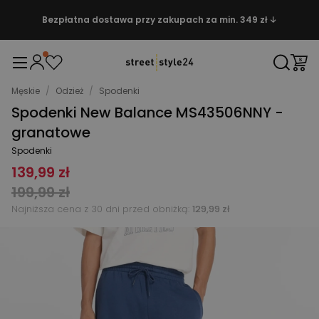
Bezpłatna dostawa przy zakupach za min. 349 zł ↓
Męskie
/
Odzież
/
Spodenki
Spodenki New Balance MS43506NNY -
granatowe
Spodenki
139,99 zł
199,99 zł
Najniższa cena z 30 dni przed obniżką:
129,99 zł