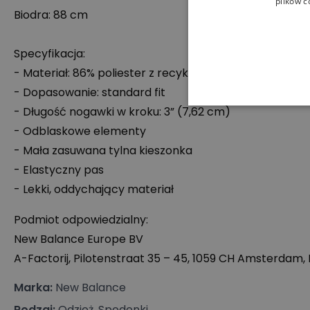
plików c
Biodra: 88 cm
Specyfikacja:
- Materiał: 86% poliester z recyklingu, 14% spandex
- Dopasowanie: standard fit
- Długość nogawki w kroku: 3” (7,62 cm)
- Odblaskowe elementy
- Mała zasuwana tylna kieszonka
- Elastyczny pas
- Lekki, oddychający materiał
Podmiot odpowiedzialny:
New Balance Europe BV
A-Factorij, Pilotenstraat 35 – 45, 1059 CH Amsterdam,
Marka
:
New Balance
Rodzaj
:
Odzież, Spodenki