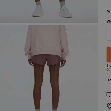
Pr
Wy
Br
Ot
Da