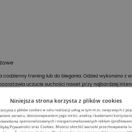
óżowe
 codzienny trening lub do biegania. Odzież wykonano z w
 pozostawia uczucie suchości nawet przy najbardziej inte
 kieszonkę oraz odblaskowe elementy poprawiające wid
Niniejsza strona korzysta z plików cookies
naszym sklepie.
korzysta z plików cookies w celu realizacji usług w tym m.in. związanych z p
niem serwisu, dostosowywaniem jego treści, analizą i badaniami korzystani
yświetlania spersonalizowanych i niespersonalizowanych reklam (profilowan
lityką Prywatności
oraz
Cookies
. Możesz określić warunki przechowywania l