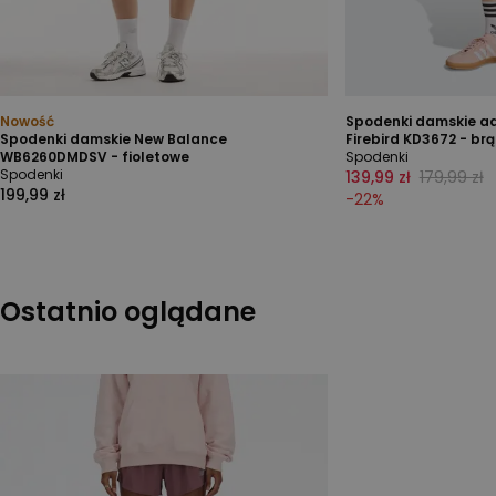
Nowość
Spodenki damskie adi
Spodenki damskie New Balance
Firebird KD3672 - br
WB6260DMDSV - fioletowe
Spodenki
Spodenki
139,99 zł
179,99 zł
199,99 zł
-
22
%
Ostatnio oglądane