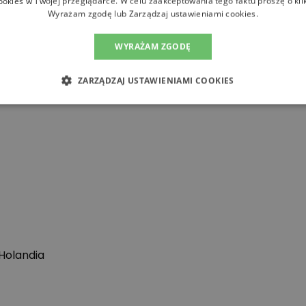
ookies w Twojej przeglądarce. W celu zaakceptowania tego faktu proszę o kli
Wyrażam zgodę lub Zarządzaj ustawieniami cookies.
WYRAŻAM ZGODĘ
ZARZĄDZAJ USTAWIENIAMI COOKIES
 Holandia