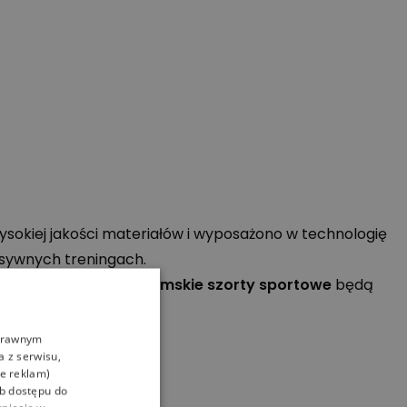
ysokiej jakości materiałów i wyposażono w technologię
nsywnych treningach.
oczność po zmroku.
Damskie szorty sportowe
będą
oprawnym
a z serwisu,
ie reklam)
ub dostępu do