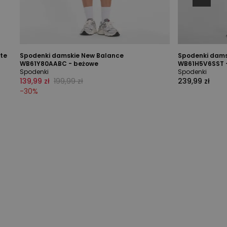
ite
Spodenki damskie New Balance
Spodenki dams
WB61Y80AABC - beżowe
WB61H5V6SST 
Spodenki
Spodenki
139,99 zł
199,99 zł
239,99 zł
-
30
%