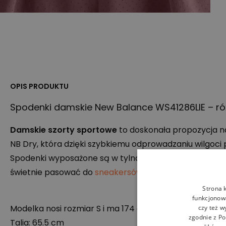
OPIS PRODUKTU
Spodenki damskie New Balance WS41286LIE – r
Damskie szorty sportowe
to doskonała propozycja na
NB Dry, która dzięki szybkiemu odprowadzaniu wilgoci
Spodenki wyposażone są w tylną, zasuwaną na zamek
świetnie pasować do
sneakersów
, które znajdziesz w 
Strona 
funkcjonowa
Modelka nosi rozmiar S i ma 174 cm wzrostu.
czy też w
zgodnie z
Po
Talia: 65.5 cm