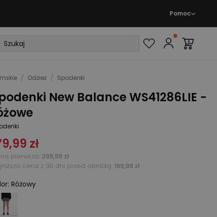
Pomoc
mskie
/
Odzież
/
Spodenki
podenki New Balance WS41286LIE -
óżowe
odenki
79,99 zł
na pierwsza
:
299,99 zł
jniższa cena z 30 dni przed obniżką:
199,99 zł
lor
:
Różowy