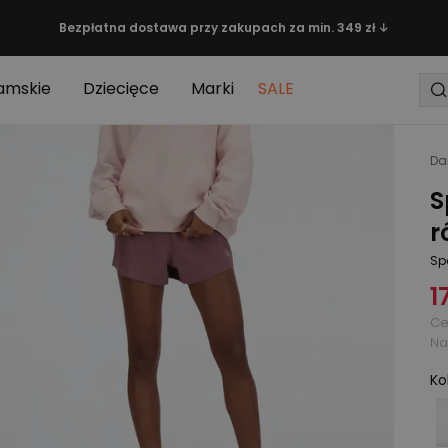
Bezpłatna dostawa przy zakupach za min. 349 zł ↓
amskie
Dziecięce
Marki
SALE
Da
S
r
Sp
1
Ce
Na
Ko