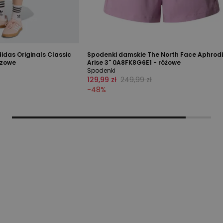
das Originals Classic
Spodenki damskie The North Face Aphrod
ązowe
Arise 3" 0A8FK8G6E1 - różowe
Spodenki
129,99 zł
249,99 zł
-
48
%