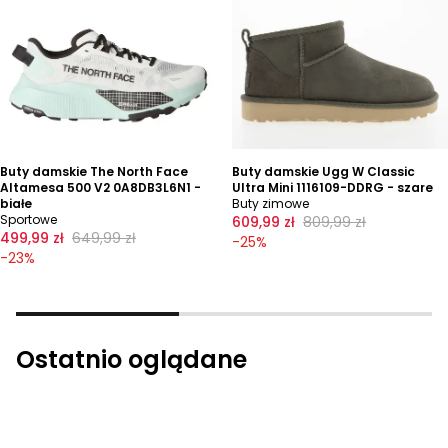
Buty damskie The North Face
Buty damskie Ugg W Classic
Altamesa 500 V2 0A8DB3L6N1 -
Ultra Mini 1116109-DDRG - szare
białe
Buty zimowe
Sportowe
609,99 zł
809,99 zł
499,99 zł
649,99 zł
-
25
%
-
23
%
Ostatnio oglądane