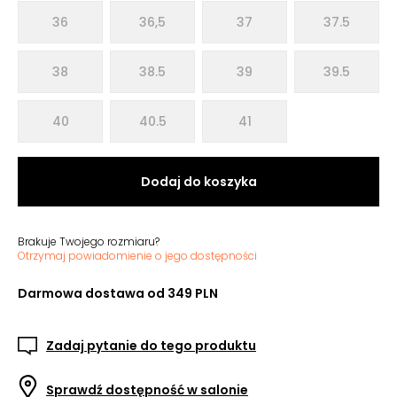
36
36,5
37
37.5
38
38.5
39
39.5
40
40.5
41
Dodaj do koszyka
Brakuje Twojego rozmiaru?
Otrzymaj powiadomienie o jego dostępności
Darmowa dostawa od 349 PLN
Zadaj pytanie do tego produktu
Sprawdź dostępność w salonie