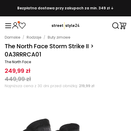
Bezpłatna dostawa przy zakupach za min. 349 zł ↓
Damskie
/
Rodzaje
/
Buty zimowe
The North Face Storm Strike II >
0A3RRRCA01
The North Face
249,99 zł
449,99 zł
Najniższa cena z 30 dni przed obniżką:
219,99 zł