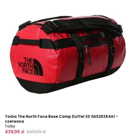
Torba The North Face Base Camp Duffel XS 0A52SS54A1 -
czerwona
Torby
439,99 zł
549,99 zł