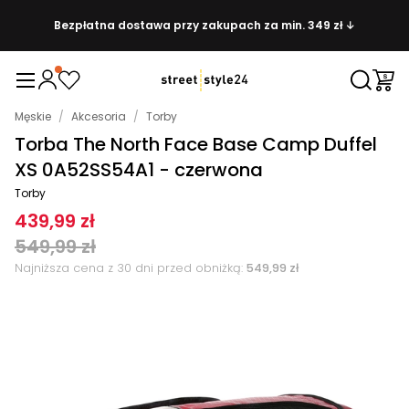
Bezpłatna dostawa przy zakupach za min. 349 zł ↓
Męskie
/
Akcesoria
/
Torby
Torba The North Face Base Camp Duffel
XS 0A52SS54A1 - czerwona
Torby
439,99 zł
549,99 zł
Najniższa cena z 30 dni przed obniżką:
549,99 zł