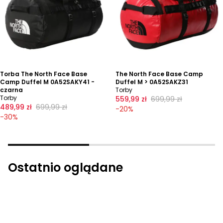
Torba The North Face Base
The North Face Base Camp
Camp Duffel M 0A52SAKY41 -
Duffel M > 0A52SAKZ31
czarna
Torby
Torby
559,99 zł
699,99 zł
489,99 zł
699,99 zł
-
20
%
-
30
%
Ostatnio oglądane