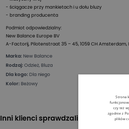
- ściągacze przy mankietach i u dołu bluzy
- branding producenta
Podmiot odpowiedzialny:
New Balance Europe BV
A-Factorij, Pilotenstraat 35 – 45, 1059 CH Amsterdam,
Marka
:
New Balance
Rodzaj
:
Odzież, Bluza
Dla kogo
:
Dla niego
Kolor
:
Beżowy
Strona 
funkcjonowa
czy też w
zgodnie z
Po
Inni klienci sprawdzali również
plików c