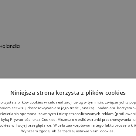
 Holandia
Niniejsza strona korzysta z plików cookies
korzysta z plików cookies w celu realizacji usług w tym m.in. związanych z p
niem serwisu, dostosowywaniem jego treści, analizą i badaniami korzystani
yświetlania spersonalizowanych i niespersonalizowanych reklam (profilowan
lityką Prywatności
oraz
Cookies
. Możesz określić warunki przechowywania l
ookies w Twojej przeglądarce. W celu zaakceptowania tego faktu proszę o kli
Wyrażam zgodę lub Zarządzaj ustawieniami cookies.