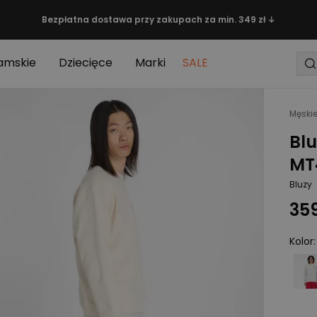
Bezpłatna dostawa przy zakupach za min. 349 zł ↓
amskie
Dziecięce
Marki
SALE
Męski
Bl
MT
Bluzy
359
Kolor