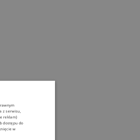
oprawnym
a z serwisu,
ie reklam)
ub dostępu do
knięcie w