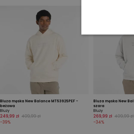
Bluza męska New Balance MT53925PEF -
Bluza męska New Ba
beżowa
szara
Bluzy
Bluzy
249,99 zł
409,99 zł
269,99 zł
409,99 zł
-
39
%
-
34
%