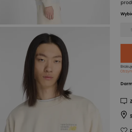
prod
Wybie
Brakuj
Otrzy
Darm