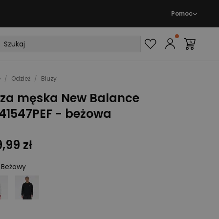
Pomoc
e
/
Odzież
/
Bluzy
uza męska New Balance
41547PEF - beżowa
,99 zł
:
Beżowy