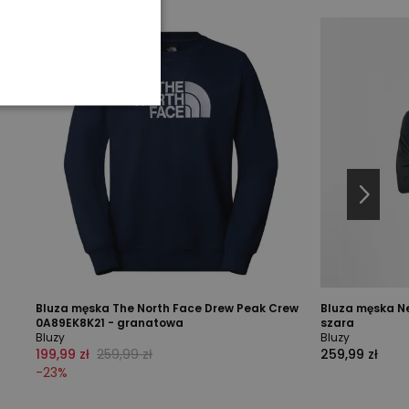
Bluza męska The North Face Drew Peak Crew
Bluza męska N
0A89EK8K21 - granatowa
szara
Bluzy
Bluzy
199,99 zł
259,99 zł
259,99 zł
-
23
%