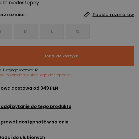
ukt niedostępny
rz rozmiar:
Tabela rozmiarów
S
M
L
XL
Dodaj do koszyka
e Twojego rozmiaru?
maj powiadomienie o jego dostępności
owa dostawa od 349 PLN
Zadaj pytanie do tego produktu
Sprawdź dostępność w salonie
Dodaj do ulubionych