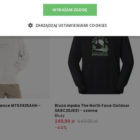
WYRAŻAM ZGODĘ
ZARZĄDZAJ USTAWIENIAMI COOKIES
lance MT53925AHH -
Bluza męska The North Face Outdoor
0A8C20JK31 - czarna
Bluzy
249,99 zł
449,99 zł
-
44
%