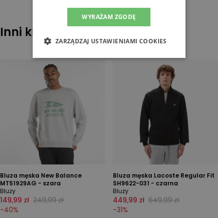
WYRAŻAM ZGODĘ
Inni klienci sprawdzali również
ZARZĄDZAJ USTAWIENIAMI COOKIES
Bluza męska New Balance
Bluza męska Lacoste Regular Fit
MT51929AG - szara
SH9622-031 - czarna
Bluzy
Bluzy
149,99 zł
249,99 zł
449,99 zł
649,99 zł
-
40
%
-
31
%