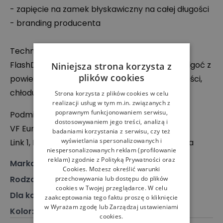
- zapięcie na zamek błyskawiczny na całej długości
- branding producenta
Technologie:
FlashDry – Tkaniny FlashDry odprowadzają wilgoć z
Niniejsza strona korzysta z
plików cookies
powierzchni skóry, zapewniając uczucie suchości,
chłodu i komfortu.
Strona korzysta z plików cookies w celu
realizacji usług w tym m.in. związanych z
poprawnym funkcjonowaniem serwisu,
Podmiot odpowiedzialny:
dostosowywaniem jego treści, analizą i
VF Europe B.V.
badaniami korzystania z serwisu, czy też
wyświetlania spersonalizowanych i
Link 1, Posthofbrug 2-4, 2600 Antwerpen, Belgia
niespersonalizowanych reklam (profilowanie
reklam) zgodnie z
Polityką Prywatności
oraz
Marka
:
The North Face
Cookies
. Możesz określić warunki
Rodzaj
:
Odzież, Bluza
przechowywania lub dostępu do plików
cookies w Twojej przeglądarce. W celu
Dla kogo
:
Dla niego
zaakceptowania tego faktu proszę o kliknięcie
w Wyrażam zgodę lub Zarządzaj ustawieniami
Kolor
:
Granatowy
cookies.