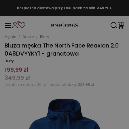
Bezpłatna dostawa przy zakupach za min. 349 zł ↓
Męskie
/
Odzież
/
Bluzy
Bluza męska The North Face Reaxion 2.0
0A8DVYYKY1 - granatowa
Bluzy
199,99 zł
349,99 zł
Najniższa cena z 30 dni przed obniżką:
229,99 zł