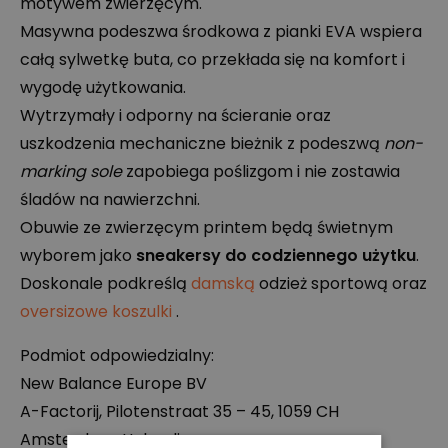
motywem zwierzęcym.
Masywna podeszwa środkowa z pianki
EVA
wspiera
całą sylwetkę buta, co przekłada się na komfort i
wygodę użytkowania.
Wytrzymały i odporny na ścieranie oraz
uszkodzenia mechaniczne bieżnik z podeszwą
non-
marking sole
zapobiega poślizgom i nie zostawia
śladów na nawierzchni.
Obuwie ze zwierzęcym printem będą świetnym
wyborem jako
sneakersy do codziennego użytku
.
Doskonale podkreślą
damską
odzież sportową oraz
oversizowe koszulki
.
Podmiot odpowiedzialny:
New Balance Europe BV
A-Factorij, Pilotenstraat 35 – 45, 1059 CH
Amsterdam, Holandia