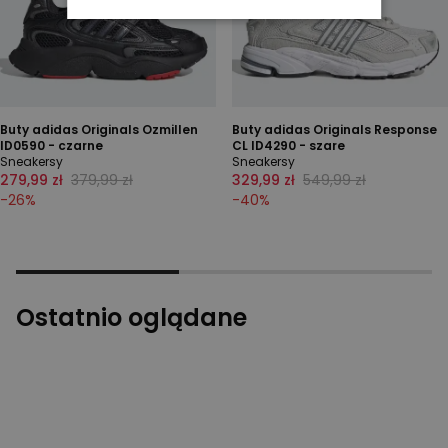
Buty adidas Originals Ozmillen
Buty adidas Originals Response
ID0590 - czarne
CL ID4290 - szare
Sneakersy
Sneakersy
279,99 zł
379,99 zł
329,99 zł
549,99 zł
-
26
%
-
40
%
Ostatnio oglądane