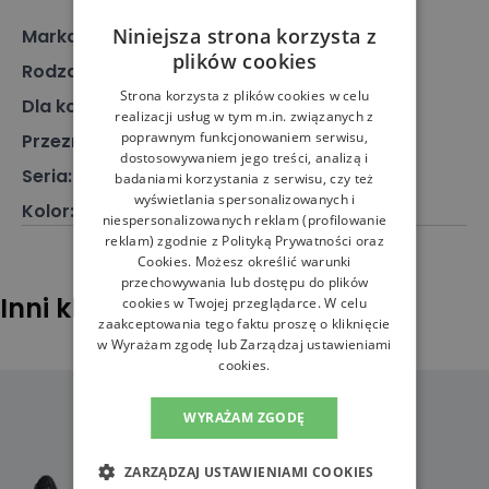
Niniejsza strona korzysta z
Marka
:
New Balance
plików cookies
Rodzaj
:
Obuwie, Sneakersy
Strona korzysta z plików cookies w celu
Dla kogo
:
Dla niej
realizacji usług w tym m.in. związanych z
poprawnym funkcjonowaniem serwisu,
Przeznaczenie
:
Buty klasyczne
dostosowywaniem jego treści, analizą i
Seria
:
550
badaniami korzystania z serwisu, czy też
wyświetlania spersonalizowanych i
Kolor
:
Multikolor
niespersonalizowanych reklam (profilowanie
reklam) zgodnie z
Polityką Prywatności
oraz
Cookies
. Możesz określić warunki
przechowywania lub dostępu do plików
Inni klienci sprawdzali również
cookies w Twojej przeglądarce. W celu
zaakceptowania tego faktu proszę o kliknięcie
w Wyrażam zgodę lub Zarządzaj ustawieniami
cookies.
WYRAŻAM ZGODĘ
ZARZĄDZAJ USTAWIENIAMI COOKIES