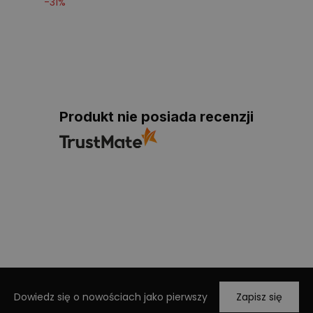
-
31
%
Produkt nie posiada recenzji
Dowiedz się o nowościach jako pierwszy
Zapisz się