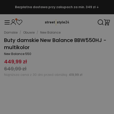
Bezpłatna dostawa przy zakupach za min. 349 zł ↓
Damskie
/
Obuwie
/
New Balance
Buty damskie New Balance BBW550HJ -
multikolor
New Balance 550
449,99 zł
649,99 zł
Najniższa cena z 30 dni przed obniżką:
419,99 zł