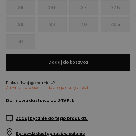
36
36.5
37
37.5
38
39
40
40.5
41
Dodaj do koszyka
Brakuje Twojego rozmiaru?
Otrzymaj powiadomienie o jego dostępności
Darmowa dostawa od 349 PLN
Zadaj pytanie do tego produktu
Sprawdź dostępność w salonie