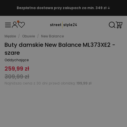
Bezpłatna dostawa przy zakupach za min. 349 zł ↓
Męskie
/
Obuwie
/
New Balance
Buty damskie New Balance ML373XE2 -
szare
Oddychające
259,99 zł
309,99 zł
Najniższa cena z 30 dni przed obniżką:
199,99 zł