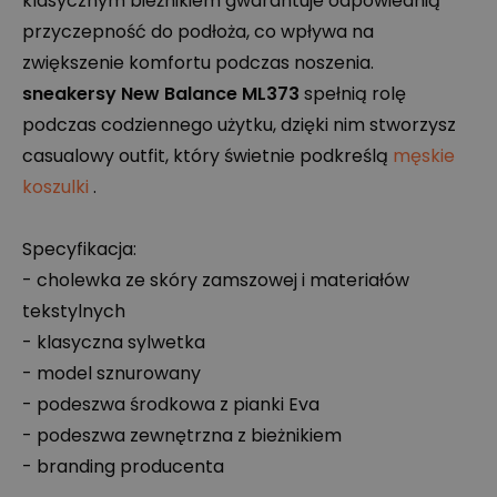
klasycznym bieżnikiem gwarantuje odpowiednią
przyczepność do podłoża, co wpływa na
zwiększenie komfortu podczas noszenia.
sneakersy New Balance ML373
spełnią rolę
podczas codziennego użytku, dzięki nim stworzysz
casualowy outfit, który świetnie podkreślą
męskie
koszulki
.
Specyfikacja:
- cholewka ze skóry zamszowej i materiałów
tekstylnych
- klasyczna sylwetka
- model sznurowany
- podeszwa środkowa z pianki Eva
- podeszwa zewnętrzna z bieżnikiem
- branding producenta