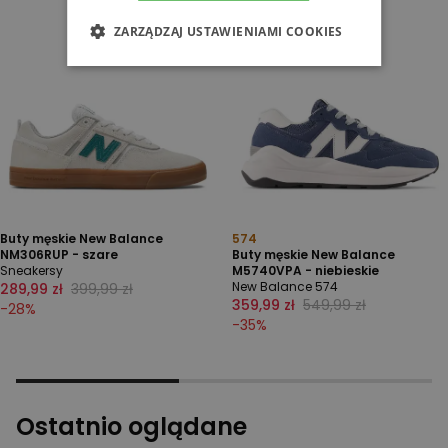
ZARZĄDZAJ USTAWIENIAMI COOKIES
Buty męskie New Balance
574
NM306RUP - szare
Buty męskie New Balance
Sneakersy
M5740VPA - niebieskie
New Balance 574
289,99 zł
399,99 zł
359,99 zł
549,99 zł
-
28
%
-
35
%
Ostatnio oglądane