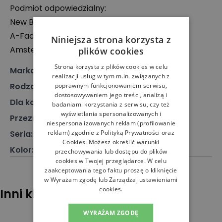
Podmiot odpowiedzialny:
New Balance Europe BV
A-Factorij, Pilotenstraat 35 – 45, 1059 CH
Niniejsza strona korzysta z
Amsterdam, Holandia
plików cookies
Strona korzysta z plików cookies w celu
Marka
:
New Balance
realizacji usług w tym m.in. związanych z
Rodzaj
:
Obuwie, Sneakersy
poprawnym funkcjonowaniem serwisu,
dostosowywaniem jego treści, analizą i
Dla kogo
:
Dla niego
badaniami korzystania z serwisu, czy też
wyświetlania spersonalizowanych i
Przeznaczenie
:
Buty klasyczne
niespersonalizowanych reklam (profilowanie
reklam) zgodnie z
Polityką Prywatności
oraz
Seria
:
373
Cookies
. Możesz określić warunki
Kolor
:
Szary
przechowywania lub dostępu do plików
cookies w Twojej przeglądarce. W celu
zaakceptowania tego faktu proszę o kliknięcie
w Wyrażam zgodę lub Zarządzaj ustawieniami
cookies.
Inni klienci sprawdzali również
WYRAŻAM ZGODĘ