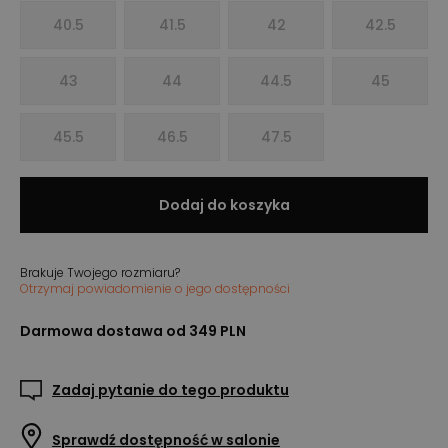
40.5
41.5
42
42.5
43
44
44.5
45
45.5
46.5
47.5
Dodaj do koszyka
Brakuje Twojego rozmiaru?
Otrzymaj powiadomienie o jego dostępności
Darmowa dostawa od 349 PLN
Zadaj pytanie do tego produktu
Sprawdź dostępność w salonie