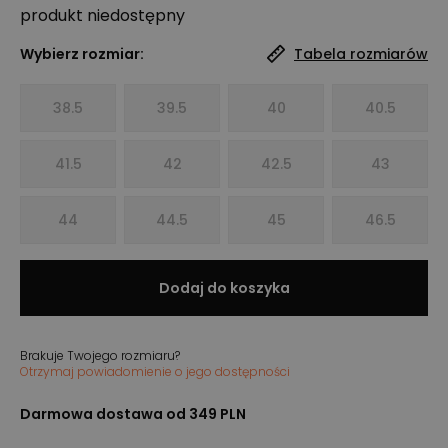
produkt niedostępny
Wybierz rozmiar:
Tabela rozmiarów
38.5
39.5
40
40.5
41.5
42
42.5
43
44
44.5
45
46.5
Dodaj do koszyka
Brakuje Twojego rozmiaru?
Otrzymaj powiadomienie o jego dostępności
Darmowa dostawa od 349 PLN