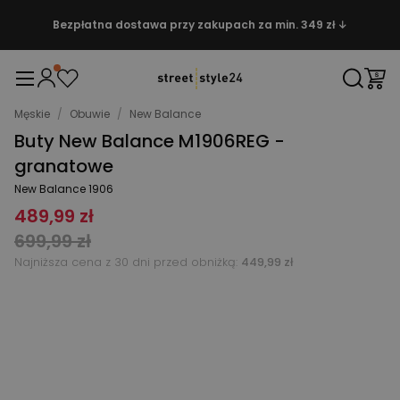
Bezpłatna dostawa przy zakupach za min. 349 zł ↓
Męskie
/
Obuwie
/
New Balance
Buty New Balance M1906REG -
granatowe
New Balance 1906
489,99 zł
699,99 zł
Najniższa cena z 30 dni przed obniżką:
449,99 zł