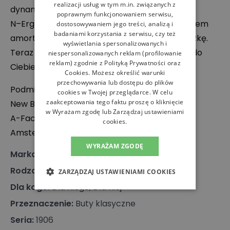
realizacji usług w tym m.in. związanych z
dynamiczne skręty stopy podczas chodu.
poprawnym funkcjonowaniem serwisu,
N–Ergy – zaawansowany technologicznie system
dostosowywaniem jego treści, analizą i
badaniami korzystania z serwisu, czy też
amortyzacji wykorzystujący ultralekką poduszkę.
wyświetlania spersonalizowanych i
Teraz energia włożona w każdy krok powróci do
niespersonalizowanych reklam (profilowanie
reklam) zgodnie z
Polityką Prywatności
oraz
Ciebie zamiast pozostać w podłożu.
Cookies
. Możesz określić warunki
przechowywania lub dostępu do plików
Podmiot odpowiedzialny:
cookies w Twojej przeglądarce. W celu
zaakceptowania tego faktu proszę o kliknięcie
New Balance Europe BV
w Wyrażam zgodę lub Zarządzaj ustawieniami
A-Factorij, Pilotenstraat 35 – 45, 1059 CH
cookies.
Amsterdam, Holandia
WYRAŻAM ZGODĘ
Marka
:
New Balance
Rodzaj
:
Obuwie, Sneakersy
ZARZĄDZAJ USTAWIENIAMI COOKIES
Dla kogo
:
Dla niego, Dla niej
Przeznaczenie
:
Buty klasyczne
Seria
:
1906