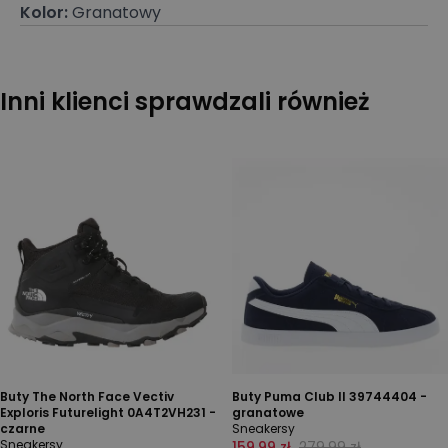
Kolor
:
Granatowy
Inni klienci sprawdzali również
Buty The North Face Vectiv
Buty Puma Club II 39744404 -
Exploris Futurelight 0A4T2VH231 -
granatowe
czarne
Sneakersy
Sneakersy
159,99 zł
279,99 zł