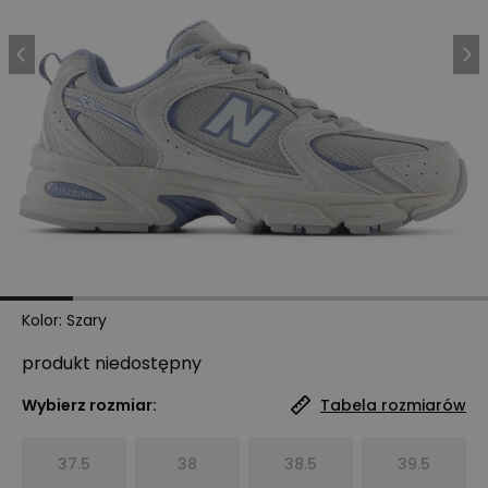
Kolor
:
Szary
produkt niedostępny
Wybierz rozmiar:
Tabela rozmiarów
37.5
38
38.5
39.5