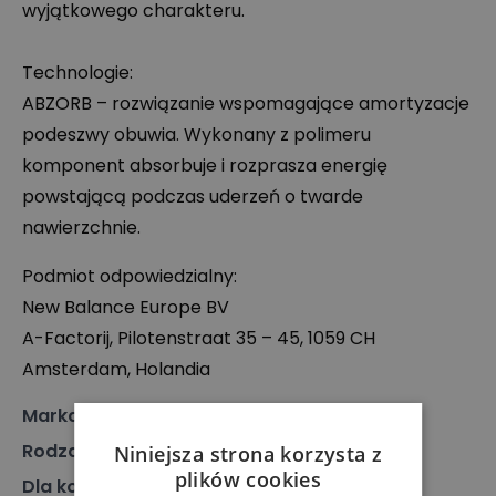
wyjątkowego charakteru.
Technologie:
ABZORB
– rozwiązanie wspomagające amortyzacje
podeszwy obuwia. Wykonany z polimeru
komponent absorbuje i rozprasza energię
powstającą podczas uderzeń o twarde
nawierzchnie.
Podmiot odpowiedzialny:
New Balance Europe BV
A-Factorij, Pilotenstraat 35 – 45, 1059 CH
Amsterdam, Holandia
Marka
:
New Balance
Rodzaj
:
Obuwie, Sneakersy
Niniejsza strona korzysta z
plików cookies
Dla kogo
:
Dla niego, Dla niej