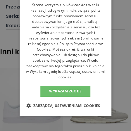
Strona korzysta z plików cookies w celu
Przeznaczenie
:
Buty klasyczne
realizacji usług w tym m.in. związanych z
Seria
:
530
poprawnym funkcjonowaniem serwisu,
dostosowywaniem jego treści, analizą i
Kolor
:
Szary
badaniami korzystania z serwisu, czy też
wyświetlania spersonalizowanych i
niespersonalizowanych reklam (profilowanie
reklam) zgodnie z
Polityką Prywatności
oraz
Inni klienci sprawdzali również
Cookies
. Możesz określić warunki
przechowywania lub dostępu do plików
cookies w Twojej przeglądarce. W celu
zaakceptowania tego faktu proszę o kliknięcie
w Wyrażam zgodę lub Zarządzaj ustawieniami
cookies.
WYRAŻAM ZGODĘ
ZARZĄDZAJ USTAWIENIAMI COOKIES