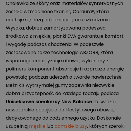
Cholewka ze skóry oraz materiałów syntetycznych
została wzmocniono tkaniną Cordura®, która
cechuje się dużą odpornością na uszkodzenia.
Wysoka, dobrze zamortyzowana podeszwa
środkowa z miękkiej pianki
EVA
gwarantuje komfort
i wygodę podczas chodzenia. W podeszwie
zastosowano także technologię
ABZORB
, która
wspomaga amortyzacje obuwia, wykonany z
polimeru komponent absorbuje i rozprasza energię
powstałą podczas uderzeń o twarde nawierzchnie.
Bieżnik z wytrzymałej gumy zapewnia niezwykle
dobrą przyczepność do każdego rodzaju podłoża.
Uniseksowe sneakersy New Balance
to świeże i
nowatorskie podejście do lifestylowego obuwia,
dedykowanego do codziennego użytku. Doskonale
uzupełnią
męskie
lub
damskie bluzy
, których szeroki