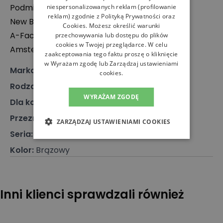
Podmiot odpowiedzialny:
niespersonalizowanych reklam (profilowanie
reklam) zgodnie z
Polityką Prywatności
oraz
New Balance Europe BV
Cookies
. Możesz określić warunki
A-Factorij, Pilotenstraat 35 – 45, 1059 CH
przechowywania lub dostępu do plików
cookies w Twojej przeglądarce. W celu
Amsterdam, Holandia
zaakceptowania tego faktu proszę o kliknięcie
w Wyrażam zgodę lub Zarządzaj ustawieniami
Marka
:
New Balance
cookies.
Rodzaj
:
Obuwie, Sneakersy
WYRAŻAM ZGODĘ
Dla kogo
:
Dla niego, Dla niej
Przeznaczenie
:
Buty klasyczne
ZARZĄDZAJ USTAWIENIAMI COOKIES
Seria
:
U9060
Kolor
:
Brązowy
Inni klienci sprawdzali również