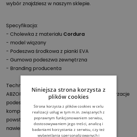
wybór znajdziesz w naszym sklepie.
Specyfikacja:
- Cholewka z materiału
Cordura
- model wiązany
- Podeszwa środkowa z pianki
EVA
- Gumowa podeszwa zewnętrzna
- Branding producenta
Technologie:
Niniejsza strona korzysta z
ABZORB
– rozwiązanie wspomagające amortyzacje
plików cookies
podeszwy obuwia. Wykonany z polimeru
Strona korzysta z plików cookies w celu
komponent absorbuje i rozprasza energię
realizacji usług w tym m.in. związanych z
poprawnym funkcjonowaniem serwisu,
powstającą podczas uderzeń o twarde
dostosowywaniem jego treści, analizą i
nawierzchnie.
badaniami korzystania z serwisu, czy też
wyświetlania spersonalizowanych i