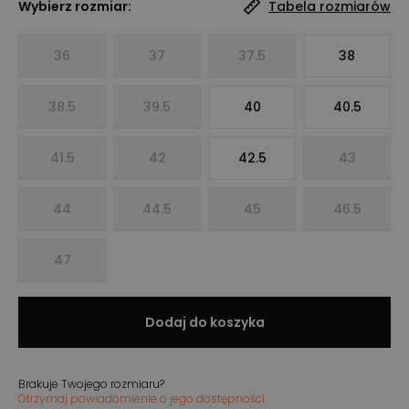
Wybierz rozmiar:
Tabela rozmiarów
36
37
37.5
38
38.5
39.5
40
40.5
41.5
42
42.5
43
44
44.5
45
46.5
47
Dodaj do koszyka
Brakuje Twojego rozmiaru?
Otrzymaj powiadomienie o jego dostępności