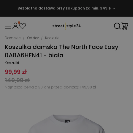
Bezpłatna dostawa przy zakupach za min. 349 zł ↓
Damskie
/
Odzież
/
Koszulki
Koszulka damska The North Face Easy
0A8A6HFN41 - biała
Koszulki
99,99 zł
149,99 zł
Najniższa cena z 30 dni przed obniżką:
149,99 zł