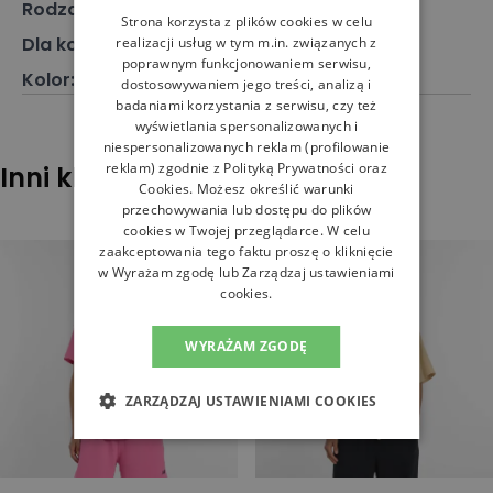
Rodzaj
:
Odzież, Koszulka
Strona korzysta z plików cookies w celu
Dla kogo
:
Dla niej
realizacji usług w tym m.in. związanych z
poprawnym funkcjonowaniem serwisu,
Kolor
:
Biały
dostosowywaniem jego treści, analizą i
badaniami korzystania z serwisu, czy też
wyświetlania spersonalizowanych i
niespersonalizowanych reklam (profilowanie
reklam) zgodnie z
Polityką Prywatności
oraz
Inni klienci sprawdzali również
Cookies
. Możesz określić warunki
przechowywania lub dostępu do plików
cookies w Twojej przeglądarce. W celu
zaakceptowania tego faktu proszę o kliknięcie
w Wyrażam zgodę lub Zarządzaj ustawieniami
cookies.
WYRAŻAM ZGODĘ
ZARZĄDZAJ USTAWIENIAMI COOKIES