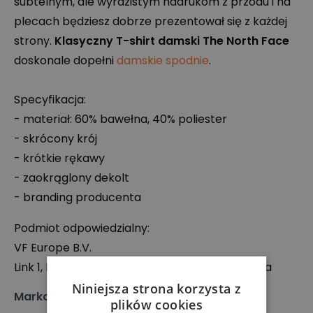
subtelnym, ale wyrazistym nadrukom z przodu i na
plecach będziesz dobrze prezentował się z każdej
strony.
Klasyczny T-shirt damski The North Face
doskonale dopełni
damskie spodnie
.
Specyfikacja:
- materiał: 60% bawełna, 40% poliester
- skrócony krój
- krótkie rękawy
- zaokrąglony dekolt
- branding producenta
Podmiot odpowiedzialny:
VF Europe B.V.
Link 1, Posthofbrug 2-4, 2600 Antwerpen, Belgia
Niniejsza strona korzysta z
Marka
:
The North Face
plików cookies