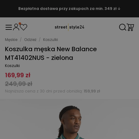
Bezpłatna dostawa przy zakupach za min. 349 zł ↓
Męskie
/
Odzież
/
Koszulki
Koszulka męska New Balance
MT41402NUS - zielona
Koszulki
169,99 zł
249,99 zł
Najniższa cena z 30 dni przed obniżką:
159,99 zł