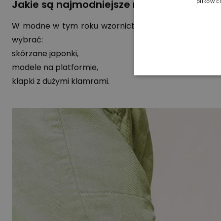
plików c
Jakie są najmodniejsze modele klapek na
W modne w tym roku wzornictwo wpisują się również u
wybrać:
skórzane japonki,
modele na platformie,
klapki z dużymi klamrami.