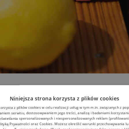
 lato 2025? Crocsy
Niniejsza strona korzysta z plików cookies
 myślisz Crocsy? Słusznie! Chociaż tym razem pora odpu
korzysta z plików cookies w celu realizacji usług w tym m.in. związanych z p
ki Crocs
na platformie.
niem serwisu, dostosowywaniem jego treści, analizą i badaniami korzystani
yświetlania spersonalizowanych i niespersonalizowanych reklam (profilowan
lityką Prywatności
oraz
Cookies
. Możesz określić warunki przechowywania l