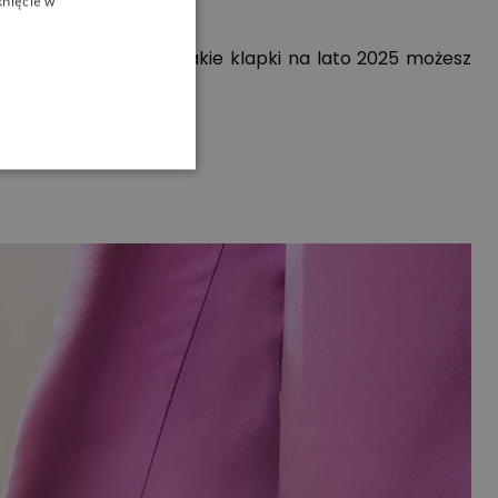
knięcie w
obę na czasie? Oto, jakie klapki na lato 2025 możesz