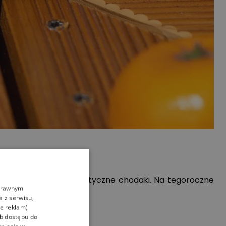
ścić sobie charakterystyczne chodaki. Na tegoroczne
oprawnym
a z serwisu,
ie reklam)
ub dostępu do