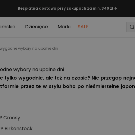
Bezpłatna dostawa przy zakupach za min. 349 zł ↓
amskie
Dziecięce
Marki
SALE
i wygodne wybory na upalne dni
godne wybory na upalne dni
nie tylko wygodnie, ale też na czasie? Nie przegap n
tformie przez te w stylu boho po nieśmiertelne japon
5? Crocsy
5? Birkenstock