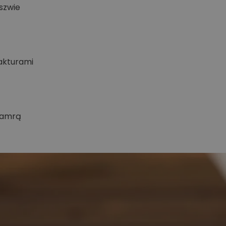
eszwie
fakturami
klamrą