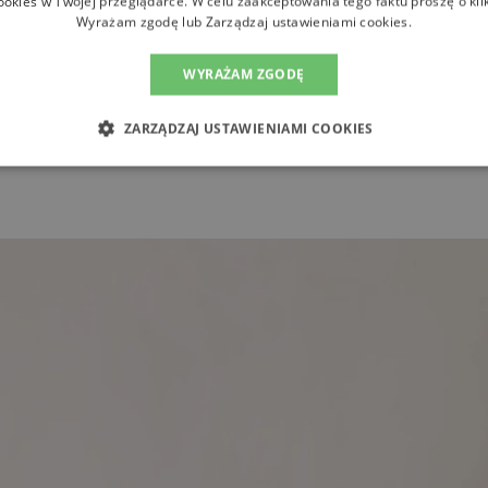
ookies w Twojej przeglądarce. W celu zaakceptowania tego faktu proszę o kli
 lato 2025? Birkenstock
Wyrażam zgodę lub Zarządzaj ustawieniami cookies.
wielbiane Birkenstocki. Chcesz stworzyć z nimi garder
WYRAŻAM ZGODĘ
ZARZĄDZAJ USTAWIENIAMI COOKIES