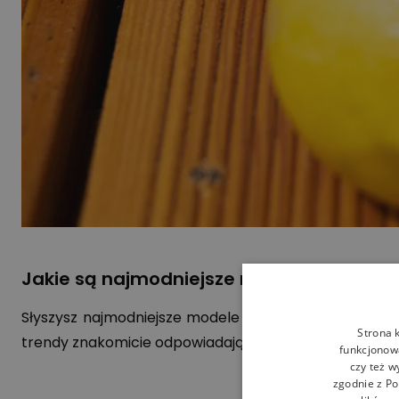
Jakie są najmodniejsze modele klapek na
Słyszysz najmodniejsze modele klapek na lato 2025,
Strona 
trendy znakomicie odpowiadają japonki i
damskie klap
funkcjonowa
czy też w
zgodnie z
Po