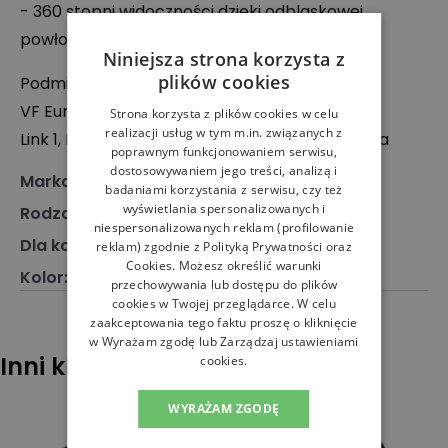
- 360 stopni widoczności dzięki odblaskowej
powłoce
Niniejsza strona korzysta z
plików cookies
Podmiot odpowiedzialny:
VF Europe B.V.
Strona korzysta z plików cookies w celu
realizacji usług w tym m.in. związanych z
Link 1, Posthofbrug 2-4, 2600 Antwerpen, Belgia
poprawnym funkcjonowaniem serwisu,
dostosowywaniem jego treści, analizą i
Marka
:
The North Face
badaniami korzystania z serwisu, czy też
wyświetlania spersonalizowanych i
Rodzaj
:
Akcesoria, Plecak
niespersonalizowanych reklam (profilowanie
Dla kogo
:
Dla niego, Dla niej
reklam) zgodnie z
Polityką Prywatności
oraz
Cookies
. Możesz określić warunki
Kolor
:
Szary
przechowywania lub dostępu do plików
cookies w Twojej przeglądarce. W celu
zaakceptowania tego faktu proszę o kliknięcie
w Wyrażam zgodę lub Zarządzaj ustawieniami
Inni klienci sprawdzali również
cookies.
WYRAŻAM ZGODĘ