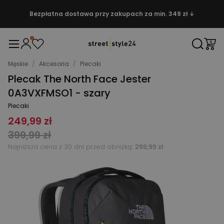
Bezpłatna dostawa przy zakupach za min. 349 zł ↓
Męskie
/
Akcesoria
/
Plecaki
Plecak The North Face Jester
0A3VXFMSO1 - szary
Plecaki
249,99 zł
399,99 zł
Najniższa cena z 30 dni przed obniżką:
299,99 zł