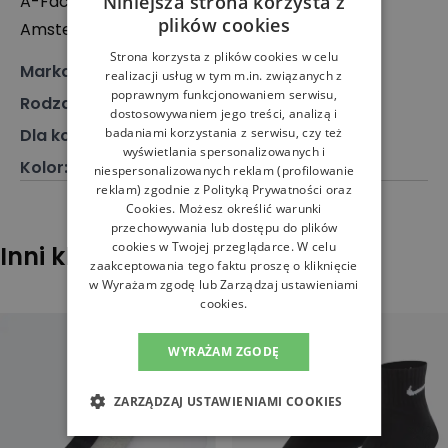
A-Factorij, Pilotenstraat 35 – 45, 1059 CH
Niniejsza strona korzysta z
plików cookies
Amsterdam, Holandia
Strona korzysta z plików cookies w celu
Marka
:
New Balance
realizacji usług w tym m.in. związanych z
poprawnym funkcjonowaniem serwisu,
Rodzaj
:
Akcesoria, Skarpety
dostosowywaniem jego treści, analizą i
Dla kogo
:
Dla niego, Dla niej
badaniami korzystania z serwisu, czy też
wyświetlania spersonalizowanych i
Kolor
:
Biały
niespersonalizowanych reklam (profilowanie
reklam) zgodnie z
Polityką Prywatności
oraz
Cookies
. Możesz określić warunki
przechowywania lub dostępu do plików
cookies w Twojej przeglądarce. W celu
Inni klienci sprawdzali również
zaakceptowania tego faktu proszę o kliknięcie
w Wyrażam zgodę lub Zarządzaj ustawieniami
cookies.
WYRAŻAM ZGODĘ
ZARZĄDZAJ USTAWIENIAMI COOKIES