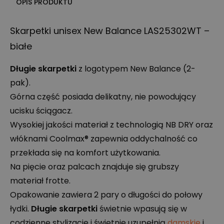
OPIS PRODUKTU
Skarpetki unisex New Balance LAS25302WT –
białe
Długie skarpetki
z logotypem New Balance (2-
pak).
Górna część posiada delikatny, nie powodujący
ucisku ściągacz.
Wysokiej jakości materiał z technologią NB
DRY
oraz
włóknami Coolmax® zapewnia oddychalność co
przekłada się na komfort użytkowania.
Na pięcie oraz palcach znajduje się grubszy
materiał frotte.
Opakowanie zawiera 2 pary o długości do połowy
łydki.
Długie skarpetki
świetnie wpasują się w
codzienne stylizacje i świetnie uzupełnią
damskie
i