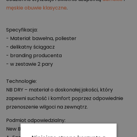
męskie obuwie klasyczne
.
Specyfikacja:
- Materiał: bawełna, poliester
- delikatny ściągacz
- branding producenta
- w zestawie 2 pary
Technologie:
NB
DRY
– materiał o doskonałej jakości, który
zapewni suchość i komfort poprzez odpowiednie
przenoszenie wilgoci na zewnątrz.
Podmiot odpowiedzialny:
New Balance Europe BV