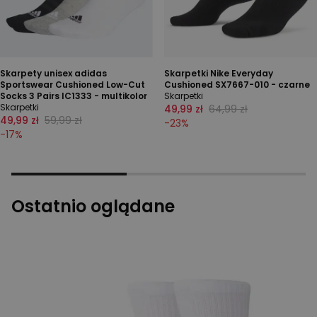
Skarpety unisex adidas
Skarpetki Nike Everyday
Sportswear Cushioned Low-Cut
Cushioned SX7667-010 - czarne
Socks 3 Pairs IC1333 - multikolor
Skarpetki
Skarpetki
49,99 zł
64,99 zł
49,99 zł
59,99 zł
-
23
%
-
17
%
Ostatnio oglądane