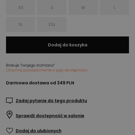
XS
S
M
L
XL
XXL
Dodaj do koszyka
Brakuje Twojego rozmiaru?
Otrzymaj powiadomienie o jego dostępności
Darmowa dostawa od 349 PLN
Zadaj pytanie do tego produktu
Sprawdź dostępność w salonie
Dodaj do ulubionych