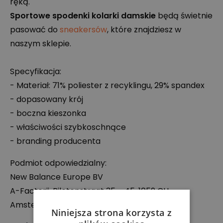
ręką.
Sportowe spodenki kolarki damskie
będą świetnie
pasować do
sneakersów
, które znajdziesz w
naszym sklepie.
Specyfikacja:
- Materiał: 71% poliester z recyklingu, 29% spandex
- dopasowany krój
- boczna kieszonka
- właściwości szybkoschnące
- branding producenta
Podmiot odpowiedzialny:
New Balance Europe BV
A-Factorij, Pilotenstraat 35 – 45, 1059 CH
Amsterdam, Holandia
Niniejsza strona korzysta z