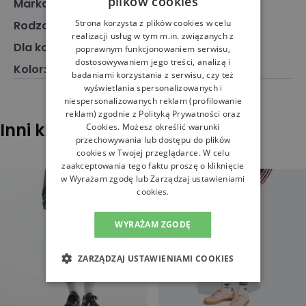
plików cookies
Marka
:
New Balance
Strona korzysta z plików cookies w celu
Rodzaj
:
Odzież, Spodenki
realizacji usług w tym m.in. związanych z
Dla kogo
:
Dla niej
poprawnym funkcjonowaniem serwisu,
dostosowywaniem jego treści, analizą i
Kolor
:
Czarny
badaniami korzystania z serwisu, czy też
wyświetlania spersonalizowanych i
niespersonalizowanych reklam (profilowanie
reklam) zgodnie z
Polityką Prywatności
oraz
Inni klienci sprawdzali również
Cookies
. Możesz określić warunki
przechowywania lub dostępu do plików
cookies w Twojej przeglądarce. W celu
zaakceptowania tego faktu proszę o kliknięcie
w Wyrażam zgodę lub Zarządzaj ustawieniami
cookies.
WYRAŻAM ZGODĘ
ZARZĄDZAJ USTAWIENIAMI COOKIES