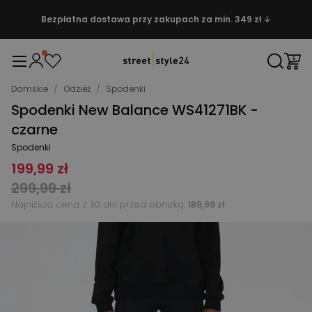
Bezpłatna dostawa przy zakupach za min. 349 zł ↓
Damskie
/
Odzież
/
Spodenki
Spodenki New Balance WS41271BK -
czarne
Spodenki
199,99 zł
299,99 zł
Najniższa cena z 30 dni przed obniżką:
189,99 zł