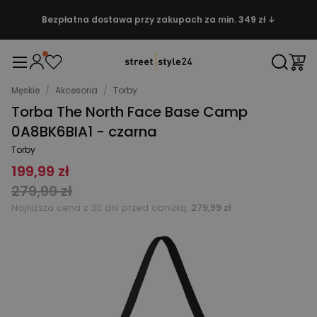
Bezpłatna dostawa przy zakupach za min. 349 zł ↓
Męskie
/
Akcesoria
/
Torby
Torba The North Face Base Camp
0A8BK6BIA1 - czarna
Torby
199,99 zł
279,99 zł
Najniższa cena z 30 dni przed obniżką:
279,99 zł