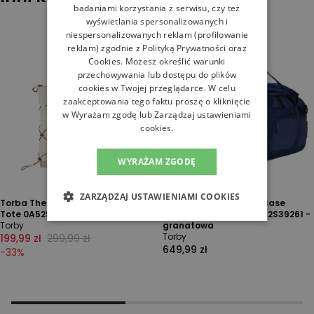
badaniami korzystania z serwisu, czy też
wyświetlania spersonalizowanych i
niespersonalizowanych reklam (profilowanie
reklam) zgodnie z
Polityką Prywatności
oraz
Cookies
. Możesz określić warunki
przechowywania lub dostępu do plików
cookies w Twojej przeglądarce. W celu
zaakceptowania tego faktu proszę o kliknięcie
w Wyrażam zgodę lub Zarządzaj ustawieniami
cookies.
WYRAŻAM ZGODĘ
ZARZĄDZAJ USTAWIENIAMI COOKIES
Torba The North Face Borealis
Torba The North Face Base
Tote 0A52SVNK51 - beżowa
Camp Voyager 62L 0A52S39261 -
Torby
granatowa
Torby
199,99 zł
299,99 zł
649,99 zł
-
33
%